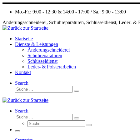
Zum
Inhalt
Mo.-Fr.: 9:00 - 12:30 & 14:00 - 17:00 / Sa.: 9:00 - 13:00
springen
Änderungsschneiderei, Schuhreparaturen, Schlüsseldienst, Leder- & P
Startseite
Dienste & Leistungen
Änderungschneiderei
Schuhreparaturen
Schlüsseldienst
Leder- & Polsterarbeiten
Kontakt
Search
Suche
Suche
…
Search
Suche
Suche
Suche
…
Suche
…
Menü