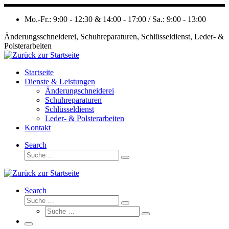
Zum
Inhalt
Mo.-Fr.: 9:00 - 12:30 & 14:00 - 17:00 / Sa.: 9:00 - 13:00
springen
Änderungsschneiderei, Schuhreparaturen, Schlüsseldienst, Leder- &
Polsterarbeiten
Startseite
Dienste & Leistungen
Änderungschneiderei
Schuhreparaturen
Schlüsseldienst
Leder- & Polsterarbeiten
Kontakt
Search
Suche
Suche
…
Search
Suche
Suche
Suche
…
Suche
…
Menü