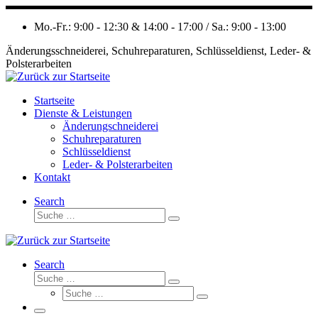
Zum
Inhalt
Mo.-Fr.: 9:00 - 12:30 & 14:00 - 17:00 / Sa.: 9:00 - 13:00
springen
Änderungsschneiderei, Schuhreparaturen, Schlüsseldienst, Leder- &
Polsterarbeiten
Startseite
Dienste & Leistungen
Änderungschneiderei
Schuhreparaturen
Schlüsseldienst
Leder- & Polsterarbeiten
Kontakt
Search
Suche
Suche
…
Search
Suche
Suche
Suche
…
Suche
…
Menü