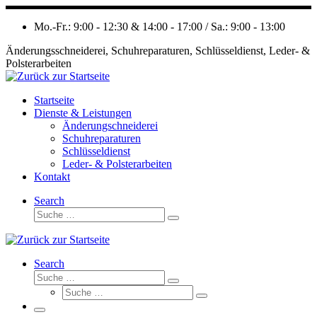
Zum
Inhalt
Mo.-Fr.: 9:00 - 12:30 & 14:00 - 17:00 / Sa.: 9:00 - 13:00
springen
Änderungsschneiderei, Schuhreparaturen, Schlüsseldienst, Leder- &
Polsterarbeiten
Startseite
Dienste & Leistungen
Änderungschneiderei
Schuhreparaturen
Schlüsseldienst
Leder- & Polsterarbeiten
Kontakt
Search
Suche
Suche
…
Search
Suche
Suche
Suche
…
Suche
…
Menü